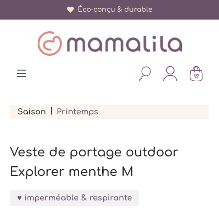
+ de 150 000 parents satisfaits
Éco-conçu & durable
tenu principal
|
Saison
Printemps
Veste de portage outdoor
Explorer menthe M
imperméable & respirante