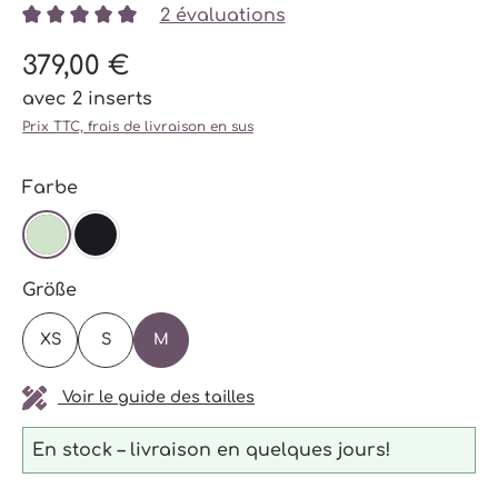
2 évaluations
Note moyenne de 5 sur 5 étoiles
379,00 €
avec 2 inserts
Prix TTC, frais de livraison en sus
Sélectionnez
Farbe
MENTHE
NOIR
Sélectionnez
Größe
XS
S
M
Voir le guide des tailles
En stock – livraison en quelques jours!