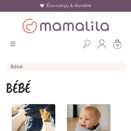
+ de 150 000 parents satisfaits
Éco-conçu & durable
tenu principal
Bébé
BÉBÉ