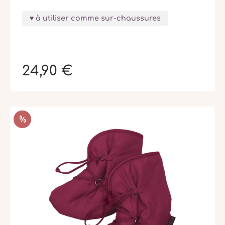
à utiliser comme sur-chaussures
24,90 €
RÉDUCTION
%