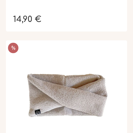
14,90 €
RÉDUCTION
%