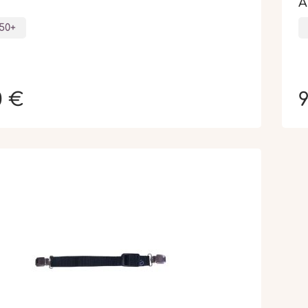
A
50+
0 €
9