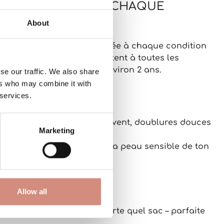
PROTECTION POUR CHAQUE
About
uverture de portage
adaptée à chaque condition
ue
, nos couvertures s’adaptent à toutes les
ès la naissance jusqu’à environ 2 ans
.
se our traffic. We also share
ers who may combine it with
 services.
que situation
rieurs déperlants et coupe-vent, doublures douces
Marketing
 au chaud.
our protéger efficacement la peau sensible de ton
ées d’été.
ploi
Allow all
œil et se glisse dans n’importe quel sac – parfaite