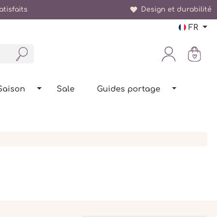
tisfaits
Design et durabilité
FR
Saison
Sale
Guides portage