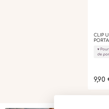
CLIP 
PORT
Pour
de po
9,90