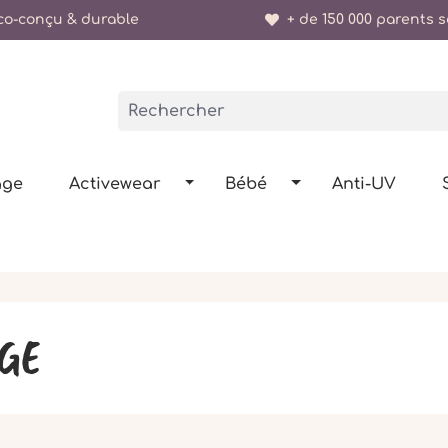
o-conçu & durable
+ de 150 000 parents sa
age
Activewear
Bébé
Anti-UV
GE