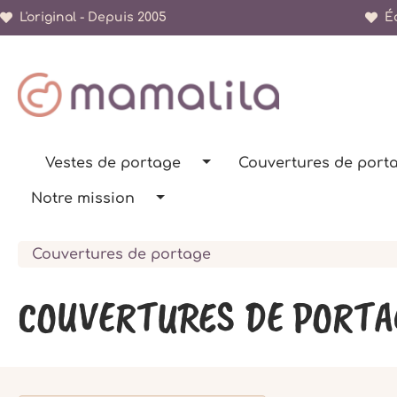
L'original - Depuis 2005
Éc
recherche
Passer à la navigation principale
Vestes de portage
Couvertures de port
Notre mission
Couvertures de portage
COUVERTURES DE PORTA