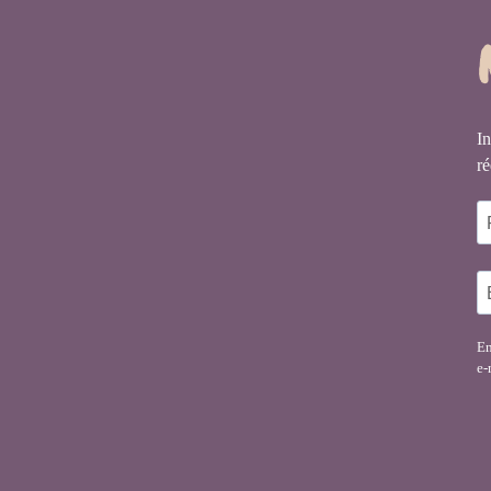
In
ré
En
e-