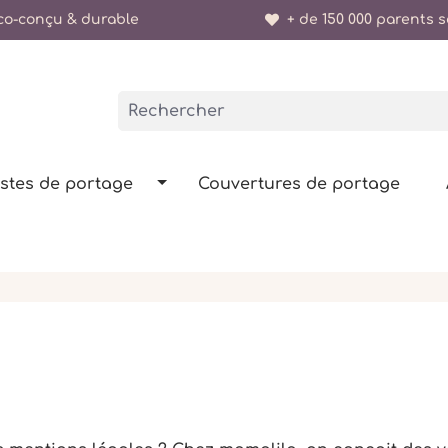
o-conçu & durable
+ de 150 000 parents sa
stes de portage
Couvertures de portage