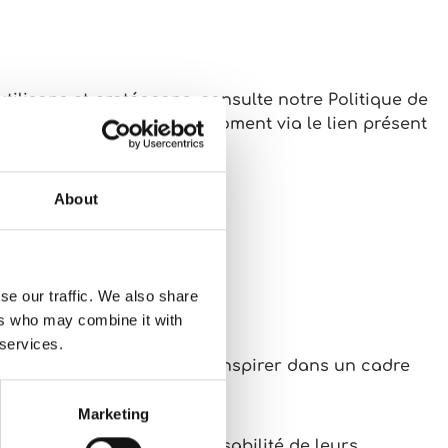
tilisons et protégeons, consulte notre Politique de
peux te désabonner à tout moment via le lien présent
About
se our traffic. We also share
ers who may combine it with
 services.
n sûr les consulter et t’en inspirer dans un cadre
Marketing
ntenu reste sous la responsabilité de leurs