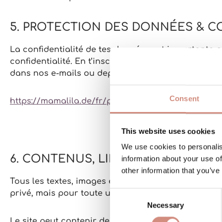
5. PROTECTION DES DONNÉES & 
La confidentialité de tes données est importante p
confidentialité. En t’inscrivant à notre newsletter
dans nos e-mails ou depuis ton compte client.
Consent
https://mamalila.de/fr/protection-des-donnees/
This website uses cookies
We use cookies to personalis
6. CONTENUS, LIENS ET DROIT D’
information about your use of
other information that you’ve
Tous les textes, images et contenus présents sur ce
privé, mais pour toute utilisation publique ou comm
Consent
Necessary
Selection
Le site peut contenir des liens vers d’autres page