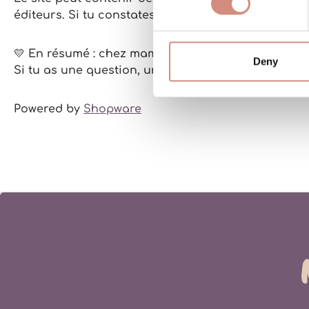
éditeurs. Si tu constates un problème ou un conten
💛
En résumé :
chez mamalila, on aime la clarté, la
Deny
Si tu as une question, une remarque ou juste envie
Powered by
Shopware