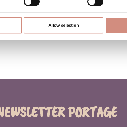
u illicite, dis-le-nous, nous agirons rapidement.
 confiance et le contact humain.
Allow selection
 de nous dire bonjour, écris-nous : on sera ravies de 
NEWSLETTER PORTAGE