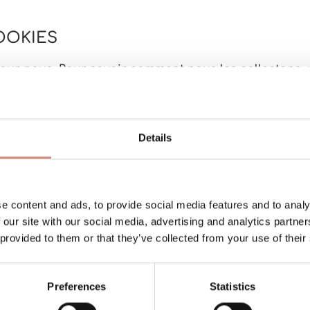
COOKIES
our nous. Pour savoir comment nous les collectons, u
, tu acceptes de recevoir nos actualités et offres. Tu 
Details
e content and ads, to provide social media features and to analy
AUTEUR
 our site with our social media, advertising and analytics partn
 provided to them or that they’ve collected from your use of their
 site sont protégés par le droit d’auteur. Tu peux bie
erciale, il faut notre accord écrit.
Preferences
Statistics
s web : nous les sélectionnons avec soin, mais leur co