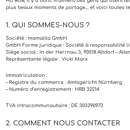
Ho wow, il y a donc vraiment des gens qui lisent l
plus beaux moments de portage… et voici toutes les 
1. QUI SOMMES-NOUS ?
Société :
mamalila GmbH
GmbH Forme juridique :
Société à responsabilité l
Siège social :
In der Herrnau 3, 90518 Altdorf – All
Représentante légale :
Vicki Marx
Immatriculation :
– Registre du commerce : Amtsgericht Nürnberg
– Numéro d’enregistrement : HRB 32214
TVA intracommunautaire :
DE 303290973
2. COMMENT NOUS CONTACTER