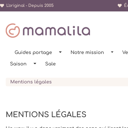
L'original - Depuis 2005
Éc
recherche
Passer à la navigation principale
Guides portage
Notre mission
Ve
Saison
Sale
Mentions légales
MENTIONS LÉGALES