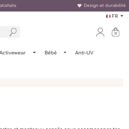
tisfaits
Design et durabilité
FR
Activewear
Bébé
Anti-UV