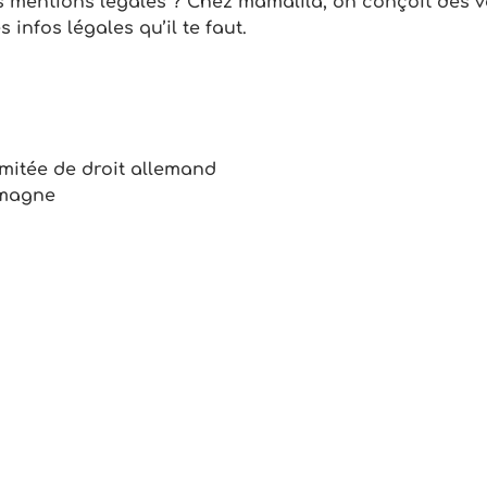
es mentions légales ? Chez
mamalila
, on conçoit des
infos légales qu’il te faut.
imitée de droit allemand
emagne