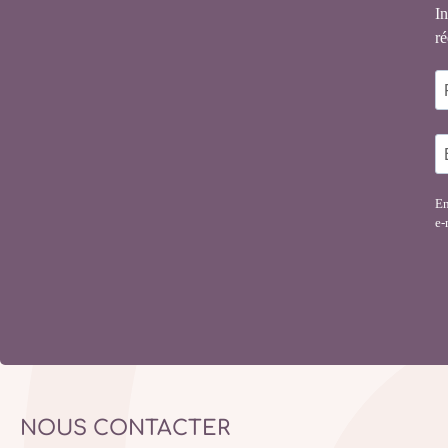
In
ré
En
e-
NOUS CONTACTER