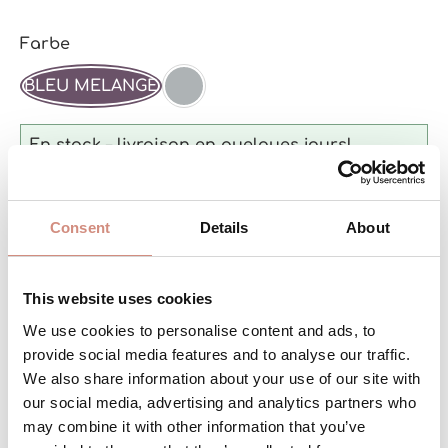
Sélectionnez
Farbe
BLEU MELANGE
GRIS MELANGE
En stock – livraison en quelques jours!
Consent
Details
About
Quantité de produit : Entrez la quant
Stk
AJOUTER AU PANIER
This website uses cookies
Réf. produit :
L-Fleece-T-bl
We use cookies to personalise content and ads, to
provide social media features and to analyse our traffic.
We also share information about your use of our site with
DESCRIPTION
our social media, advertising and analytics partners who
may combine it with other information that you’ve
Grâce à la vrille intégrée et à l’absence de