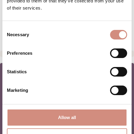
provided to them or that they’ve collected from your use
coutures gênantes, ce snood s’ajuste
of their services.
facilement autour du cou de bébé dès ses
1…
Plus
Consent
ÉVALUATIONS
Necessary
Selection
Preferences
Statistics
Marketing
NEWSLETTER
Allow all
PORTAGE