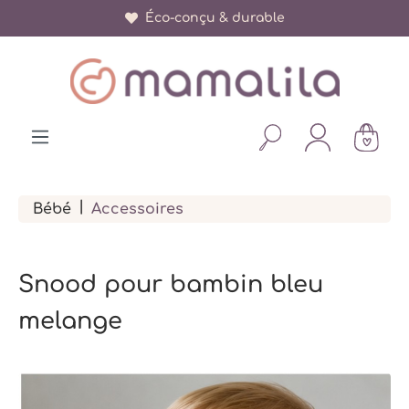
Éco-conçu & durable
tenu principal
|
Bébé
Accessoires
Snood pour bambin bleu
melange
Ignorer la galerie d'images