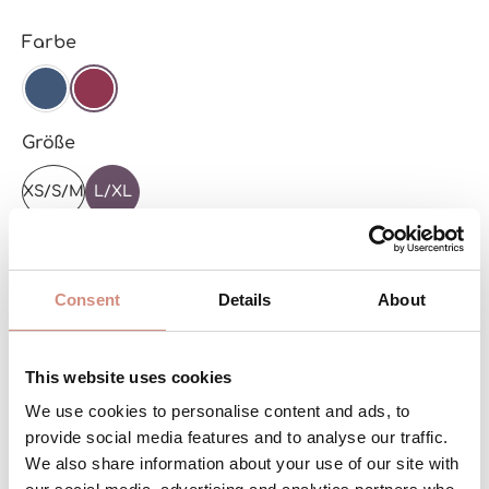
Sélectionnez
Farbe
NAVY
BEERE
Sélectionnez
Größe
XS/S/M
L/XL
En stock – livraison en quelques jours!
Consent
Details
About
Quantité de produit : Entrez la quant
Stk
AJOUTER AU PANIER
This website uses cookies
We use cookies to personalise content and ads, to
provide social media features and to analyse our traffic.
Réf. produit :
SE-KUZK-L/xl-be/be
We also share information about your use of our site with