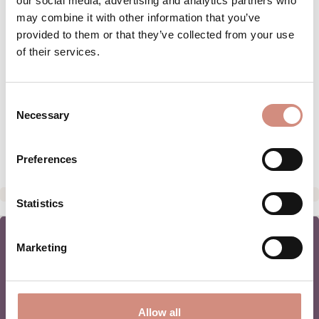
our social media, advertising and analytics partners who
may combine it with other information that you’ve
DESCRIPTION
provided to them or that they’ve collected from your use
of their services.
Wenn dir der mamalila-Kurzmantel zum
Babytragen Berlin in der
Schwangerschaft zu eng wird, kannst du
Consent
hier eine zusätzliche S…
Plus
Necessary
Selection
ÉVALUATIONS
Preferences
Statistics
Marketing
NEWSLETTER
Allow all