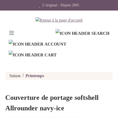
L'original - Depuis 2005
Design et durabilité
tenu principal
|
Saison
Printemps
Couverture de portage softshell
Allrounder navy-ice