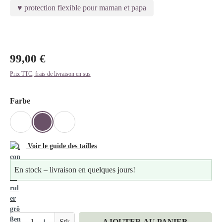
protection flexible pour maman et papa
Ignorer la galerie d'images
99,00 €
Prix TTC, frais de livraison en sus
Sélectionnez
Farbe
SENF
NAVY-ICE
NOIR
Voir le guide des tailles
En stock – livraison en quelques jours!
Quantité de produit : Entrez la quantité souhait
Stk
AJOUTER AU PANIER