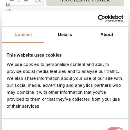
Réf. produit :
TCsoftr-vario-na/ice
Consent
Details
About
DESCRIPTION
Notre couverture de portage est idéale si vous êtes
This website uses cookies
plusieurs à porter bébé. Avec sa taille unique et ses
We use cookies to personalise content and ads, to
différents réglage…
Plus
provide social media features and to analyse our traffic.
We also share information about your use of our site with
ÉVALUATIONS
our social media, advertising and analytics partners who
may combine it with other information that you’ve
COMPOSITION
provided to them or that they’ve collected from your use
ENTRETIEN
of their services.
TAILLE
Consent
INFORMATIONS FABRICANT